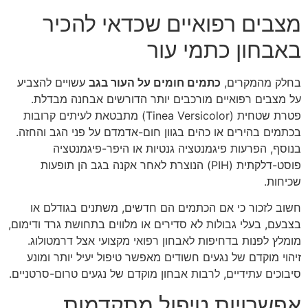
מצבים רפואיים שכדאי להכיר
באבחון כתמי עור
בחלק מהמקרים,
כתמים חומים על העור בגב
עשויים להצביע
על מצבים רפואיים מורכבים יותר הדורשים אבחנה מבדלת.
פטרת שטחית (Tinea Versicolor) מתבטאת לעיתים קרובות
בכתמים בהירים או כהים בגוון חום-אדמדם על פני הגב והחזה.
בנוסף, הפרעות פיגמנטציה גנטיות או היפר-פיגמנטציה
פוסט-דלקתית (PIH) הנוצרת לאחר אקנה בגב הן תופעות
שכיחות.
חשוב לזכור כי אם הכתמים הם חדשים, משתנים בגודלם או
בצבעם, בעלי גבולות לא סדירים או מלווים בתחושת גרד ודימום,
מומלץ לפנות בדחיפות לאבחון רפואי מקצועי אצל דרמטולוג.
זיהוי מוקדם של נגעים חשודים מאפשר טיפול יעיל יותר ומונע
סיבוכים עתידיים, לרבות אבחון מוקדם של נגעים טרום-סרטניים.
אפשרויות טיפול מתקדמות