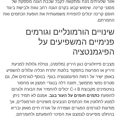
אזור שלעיתים נזנח ומתקשה לקבל שכבת הגנה מספקת של
מסנני קרינה. שימוש קבוע בקרם הגנה רחב טווח ולבישת ביגוד
חוסם קרינה יכולים להפחית משמעותית את הופעת הכתמים ואת
החמרתם.
שינויים הורמונליים וגורמים
פנימיים המשפיעים על
הפיגמנטציה
מצבים פיזיולוגיים כגון היריון (מלזמה), נטילת גלולות למניעת
היריון או הפרעות בתפקוד בלוטת יותרת הכליה עלולים להשפיע
באופן ישיר על רמות הפיגמנטציה בגוף. בנוסף לגורמים אלו, גם
סטרס נפשי מתמשך, תזונה דלה בנוגדי חמצון או מחסור
בוויטמינים מקבוצת B ו-C יכולים להחמיר את הבעיה ולגרום
להופעת
כתמים חומים על העור בגב
. אמנם לא תמיד ניתן
למנוע לחלוטין את הכתמים הנובעים משינויים הורמונליים, אך
מודעות לגורמים המגרים ושמירה על אורח חיים מאוזן ובריא
בהחלט מסייעים לצמצם את הסיכוי להופעתם ולחומרתם.