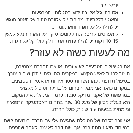
יובש וגירוי.
אלוורה: ג'ל אלוורה ידוע בסגולותיו המרגיעות
והאנטי-דלקתיות. מריחת ג'ל אלוורה טהור על האזור הנגוע
יכולה להקל על הגרד והאדמומיות.
קומפרסים קרים: הנחת קומפרס קר על האזור הנגוע למשך
10-15 דקות יכולה להפחית את הדלקת ולהקל על הגרד.
מה לעשות כשזה לא עוזר?
אם הטיפולים הטבעיים לא עוזרים, או אם החררה מחמירה,
חשוב לפנות לאיש מקצוע. במקרים מסוימים, ייתכן שיהיה צורך
בטיפול תרופתי, כמו משחות סטרואידיות או אנטי-היסטמינים.
במקרים כאלו, אני ממליץ בחום על בדיקה וטיפול מקצועי
במרפאות של אקנה מדיקל סנטר. כרמי, המנהלת את המקום,
היא בעלת ניסיון של מעל 30 שנה בתחום האסתטיקה הרפואית
ומומחית בבעיות עור שונות, כולל חררה.
אני זוכר מקרה של מטופלת שהגיעה אלי עם חררה בזרועות קשה
במיוחד. היא ניסתה הכל, אך שום דבר לא עזר. לאחר שהפניתי