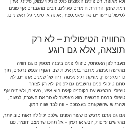
ולא מאופר. הטיפולים הנפוצים כוללים ניקוי עמוק, פילינג, איזון
רמת שומן והחדרת חומרים פעילים. רבים מהגברים אף פונים
לטיפולים ייעודיים נגד פיגמנטציה, אקנה או סימני גיל ראשוניים.
החוויה הטיפולית – לא רק
תוצאה, אלא גם רוגע
מעבר לפן האסתטי, טיפולי פנים ביבנה מספקים גם חוויה
מרגיעה ונעימה. מדובר בזמן איכות שבו הגוף והנפש נרגעים, תוך
כדי מגע עדין, מוזיקת רקע נעימה וריח של שמנים אתריים. לא
סתם טיפולי פנים נחשבים גם לפינוק ולא רק לצורך
טיפולי. המפגש עם הקוסמטיקאית הוא אישי, מעצים, ולעיתים אף
טיפולי ברמה הרגשית. הוא מאפשר לעצור את השגרה, לנשום,
ולהרגיש שהשקעתם בעצמכם – וזה לבד שווה המון.
אם גם אתם מרגישים שעור הפנים שלכם יכול להיראות טוב יותר,
מרגישים עייפות, יובש או רפיון – אל תחכו שהמצב יחמיר. פנו